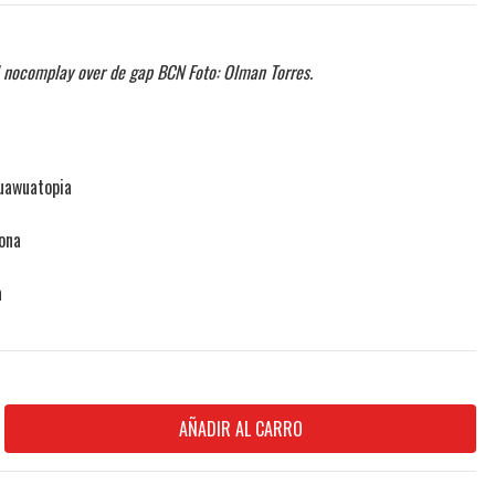
 nocomplay over de gap BCN Foto: Olman Torres.
uawuatopia
ona
a