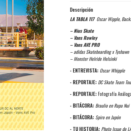
Descripción
LA TABLA 117
Oscar Wipple, Backs
– Nius Skate
– Vans Rowley
– Vans AVE PRO
– adidas Skateboarding x Tyshawn
– Monster Helride Helsinki
- ENTREVISTA:
Oscar Whipple
- REPORTAJE:
DC Skate Team Tou
- REPORTAJE:
Fotografía Análog
- BITÁCORA:
Braulio en Rapa Nui
- BITÁCORA:
Spiro en Japón
- TU HISTORIA:
Photo Issue de L