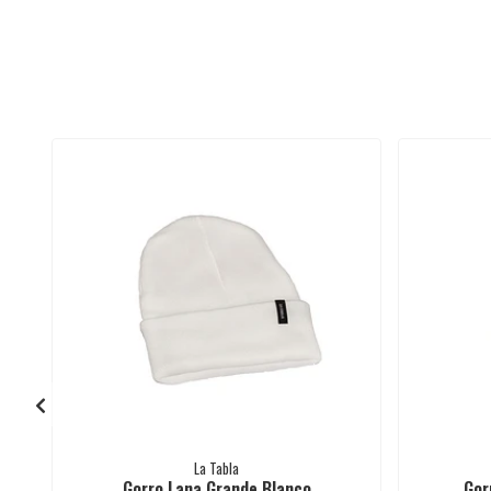
La Tabla
Gorro Lana Grande Blanco
Gor